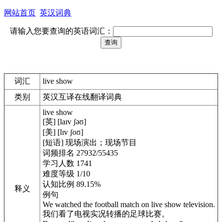
网站首页
英汉词典
请输入您要查询的英语词汇：
词汇
live show
类别
英汉互译在线翻译词典
live show
[英] [laɪv ʃəʊ]
[美] [lɪv ʃoʊ]
[短语] 现场演出；现场节目
词频排名 27932/55435
学习人数 1741
难度等级 1/10
认知比例 89.15%
释义
例句
We watched the football match on live show television.
我们看了电视实况转播的足球比赛。