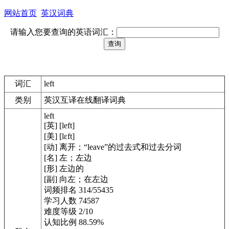
网站首页
英汉词典
请输入您要查询的英语词汇：
词汇
left
类别
英汉互译在线翻译词典
left
[英] [left]
[美] [lɛft]
[动] 离开；“leave”的过去式和过去分词
[名] 左；左边
[形] 左边的
[副] 向左；在左边
词频排名 314/55435
学习人数 74587
难度等级 2/10
认知比例 88.59%