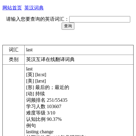
网站首页
英汉词典
请输入您要查询的英语词汇：
词汇
last
类别
英汉互译在线翻译词典
last
[英] [lɑ:st]
[美] [læst]
[形] 最后的；最近的
[动] 持续
词频排名 251/55435
学习人数 103607
难度等级 3/10
认知比例 90.37%
例句
lasting change