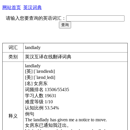
网站首页
英汉词典
请输入您要查询的英语词汇：
词汇
landlady
类别
英汉互译在线翻译词典
landlady
[英] [ˈlændleɪdɪ]
[美] [ˈlændˌledi]
[名] 女房东
词频排名 13506/55435
学习人数 19631
难度等级 1/10
认知比例 53.54%
例句
释义
The landlady has given me a notice to move.
女房东已通知我迁出。