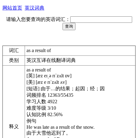
网站首页
英汉词典
请输入您要查询的英语词汇：
词汇
as a result of
类别
英汉互译在线翻译词典
as a result of
[英] [æz eɪˌə rɪˈzʌlt ɒv]
[美] [æz e rɪˈzʌlt ʌv]
[短语] 由于…的结果；起因；经；因
词频排名 12363/55435
学习人数 4922
难度等级 3/10
认知比例 82.56%
例句
释义
He was late as a result of the snow.
由于大雪他迟到了。