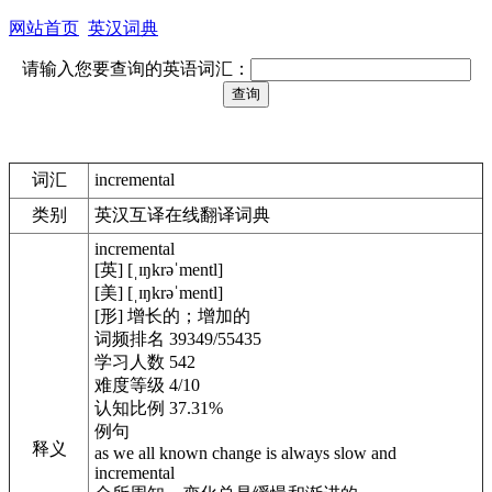
网站首页
英汉词典
请输入您要查询的英语词汇：
词汇
incremental
类别
英汉互译在线翻译词典
incremental
[英] [ˌɪŋkrəˈmentl]
[美] [ˌɪŋkrəˈmentl]
[形] 增长的；增加的
词频排名 39349/55435
学习人数 542
难度等级 4/10
认知比例 37.31%
例句
释义
as we all known change is always slow and
incremental