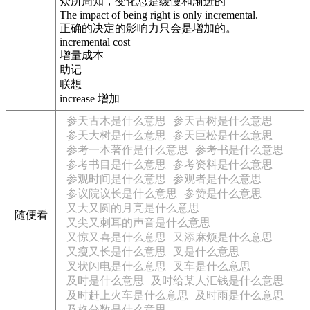
众所周知，变化总是缓慢和渐进的
The impact of being right is only incremental.
正确的决定的影响力只会是增加的。
incremental cost
增量成本
助记
联想
increase 增加
参天古木是什么意思
参天古树是什么意思
参天大树是什么意思
参天巨松是什么意思
参考一本著作是什么意思
参考书是什么意思
参考书目是什么意思
参考资料是什么意思
参观时间是什么意思
参观者是什么意思
参议院议长是什么意思
参赞是什么意思
又大又圆的月亮是什么意思
随便看
又尖又刺耳的声音是什么意思
又惊又喜是什么意思
又添麻烦是什么意思
又瘦又长是什么意思
叉是什么意思
叉状闪电是什么意思
叉车是什么意思
及时是什么意思
及时给某人汇钱是什么意思
及时赶上火车是什么意思
及时雨是什么意思
及格分数是什么意思