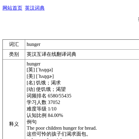
网站首页
英汉词典
词汇
hunger
类别
英汉互译在线翻译词典
hunger
[英] [ˈhʌŋɡə]
[美] [ˈhʌŋɡɚ]
[名] 饥饿；渴求
[动] 使饥饿；渴望
词频排名 6580/55435
学习人数 37052
难度等级 1/10
认知比例 84.00%
例句
释义
The poor children hunger for bread.
这些可怜的孩子们渴求面包。