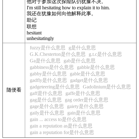
他对于参加这次探险队仍犹豫不决。
I'm still hesitating how to explain it to him.
我还在犹豫如何向他解释此事。
助记
联想
hesitant
unhesitatingly
fuzzy是什么意思
g是什么意思
G.K.Chesterton是什么意思
g.t.c是什么意思
Ga是什么意思
gab是什么意思
gabbiness是什么意思
gabble是什么意思
gabby是什么意思
gable是什么意思
gadfly是什么意思
gadget是什么意思
gadgeteering是什么意思
Gadolinium是什么意思
随便看
gaff是什么意思
gaffe是什么意思
gag是什么意思
gag order是什么意思
gage是什么意思
gaiety是什么意思
gaily是什么意思
gain是什么意思
gain ... access to是什么意思
gain a reputation as是什么意思
gain a reputation for是什么意思