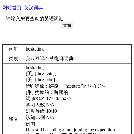
网站首页
英汉词典
请输入您要查询的英语词汇：
词汇
hesitating
类别
英汉互译在线翻译词典
hesitating
[英] [ˈhezɪteɪtɪŋ]
[美] [ˈhɛzɪtetɪŋ]
[动] 犹豫；踌躇；“hestitate”的现在分词
[形] 犹豫的；踌躇的
词频排名 17720/55435
学习人数 N/A
难度等级 10/10
认知比例 N/A
释义
例句
He's still hesitating about joining the expedition.