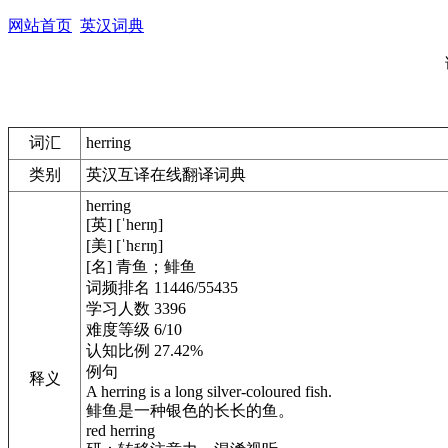
网站首页
英汉词典
词汇
herring
类别
英汉互译在线翻译词典
herring
[英] [ˈherɪŋ]
[美] [ˈhɛrɪŋ]
[名] 青鱼；鲱鱼
词频排名 11446/55435
学习人数 3396
难度等级 6/10
认知比例 27.42%
例句
释义
A herring is a long silver-coloured fish.
鲱鱼是一种银色的长长的鱼。
red herring