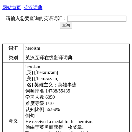
网站首页
英汉词典
请输入您要查询的英语词汇：
词汇
heroism
类别
英汉互译在线翻译词典
heroism
[英] [ˈherəʊɪzəm]
[美] [ˈheroʊɪzəm]
[名] 英雄主义；英雄事迹
词频排名 14788/55435
学习人数 6050
难度等级 1/10
认知比例 56.94%
例句
释义
He received a medal for his heroism.
他由于英勇而获得一枚奖章。