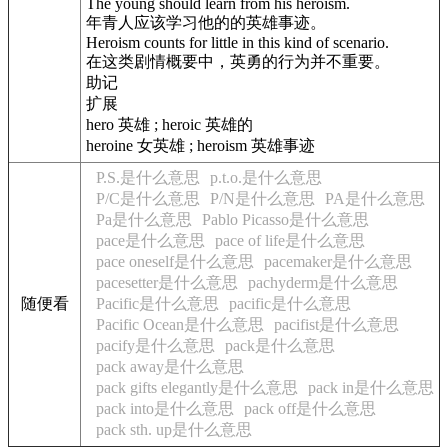
The young should learn from his heroism.
年青人应该学习他的的英雄事迹。
Heroism counts for little in this kind of scenario.
在这类剧情概要中，英勇的行为并不重要。
助记
扩展
hero 英雄 ; heroic 英雄的
heroine 女英雄 ; heroism 英雄事迹
P.S.是什么意思
p.t.o.是什么意思
P/C是什么意思
P/N是什么意思
PA是什么意思
Pa是什么意思
Pablo Picasso是什么意思
pace是什么意思
pace of life是什么意思
pace oneself是什么意思
pacemaker是什么意思
pacesetter是什么意思
pachyderm是什么意思
随便看
Pacific是什么意思
pacific是什么意思
Pacific Ocean是什么意思
pacifist是什么意思
pacify是什么意思
pack是什么意思
pack away是什么意思
pack gifts elegantly是什么意思
pack in是什么意思
pack into是什么意思
pack off是什么意思
pack sth. up是什么意思