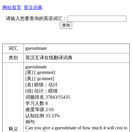
网站首页
英汉词典
请输入您要查询的英语词汇：
词汇
guesstimate
类别
英汉互译在线翻译词典
guesstimate
[英] [ˈgestɪmeɪt]
[美] [ˈɡɛstɪmet]
[名] 瞎猜；估计
[动] 估计；瞎猜
词频排名 37843/55435
学习人数 8
难度等级 2/10
认知比例 33.33%
例句
Can you give a guesstimate of how much it will cost to
释义