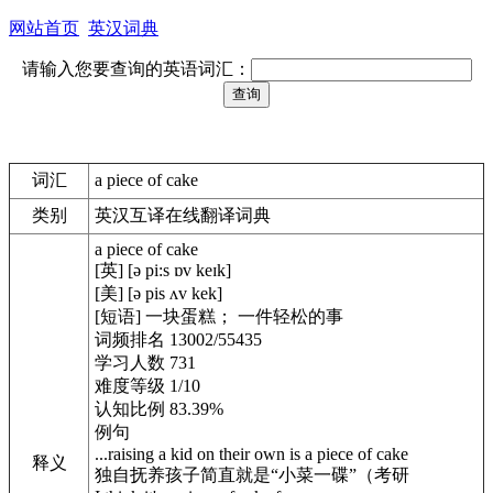
网站首页
英汉词典
请输入您要查询的英语词汇：
词汇
a piece of cake
类别
英汉互译在线翻译词典
a piece of cake
[英] [ə pi:s ɒv keɪk]
[美] [ə pis ʌv kek]
[短语] 一块蛋糕； 一件轻松的事
词频排名 13002/55435
学习人数 731
难度等级 1/10
认知比例 83.39%
例句
...raising a kid on their own is a piece of cake
释义
独自抚养孩子简直就是“小菜一碟”（考研