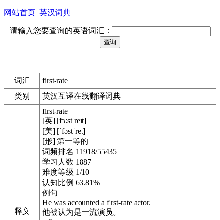
网站首页
英汉词典
请输入您要查询的英语词汇：
词汇
first-rate
类别
英汉互译在线翻译词典
first-rate
[英] [fɜ:st reɪt]
[美] [ˈfəstˈret]
[形] 第一等的
词频排名 11918/55435
学习人数 1887
难度等级 1/10
认知比例 63.81%
例句
He was accounted a first-rate actor.
释义
他被认为是一流演员。