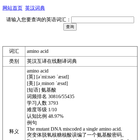
网站首页
英汉词典
请输入您要查询的英语词汇：
词汇
amino acid
类别
英汉互译在线翻译词典
amino acid
[英] [əˈmi:nəʊ ˈæsɪd]
[美] [əˌminoʊ ˈæsɪd]
[短语] 氨基酸
词频排名 30816/55435
学习人数 3793
难度等级 1/10
认知比例 48.97%
例句
The mutant DNA miscoded a single amino acid.
释义
突变体脱氧核糖核酸误编了一个氨基酸密码。