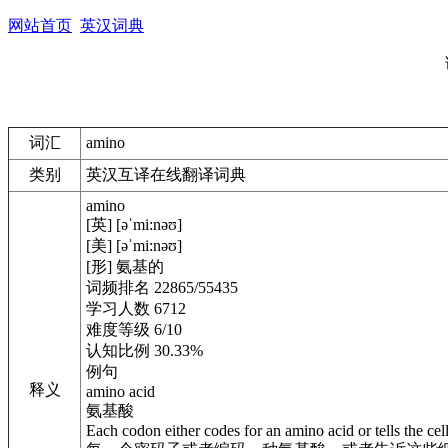
网站首页
英汉词典
词汇
amino
类别
英汉互译在线翻译词典
amino
[英] [əˈmi:nəʊ]
[美] [əˈmi:nəʊ]
[形] 氨基的
词频排名 22865/55435
学习人数 6712
难度等级 6/10
认知比例 30.33%
例句
释义
amino acid
氨基酸
Each codon either codes for an amino acid or tells the cel