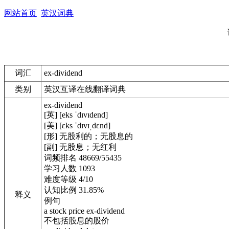
网站首页
英汉词典
词汇
ex-dividend
类别
英汉互译在线翻译词典
ex-dividend
[英] [eks ˈdɪvɪdend]
[美] [ɛks ˈdɪvɪˌdɛnd]
[形] 无股利的；无股息的
[副] 无股息；无红利
词频排名 48669/55435
学习人数 1093
难度等级 4/10
认知比例 31.85%
释义
例句
a stock price ex-dividend
不包括股息的股价