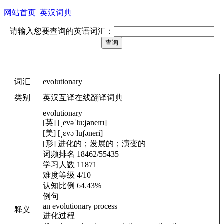
网站首页
英汉词典
请输入您要查询的英语词汇：
词汇
evolutionary
类别
英汉互译在线翻译词典
evolutionary
[英] [ˌevəˈlu:ʃəneɪrɪ]
[美] [ˌɛvəˈluʃəneri]
[形] 进化的；发展的；演变的
词频排名 18462/55435
学习人数 11871
难度等级 4/10
认知比例 64.43%
例句
an evolutionary process
释义
进化过程