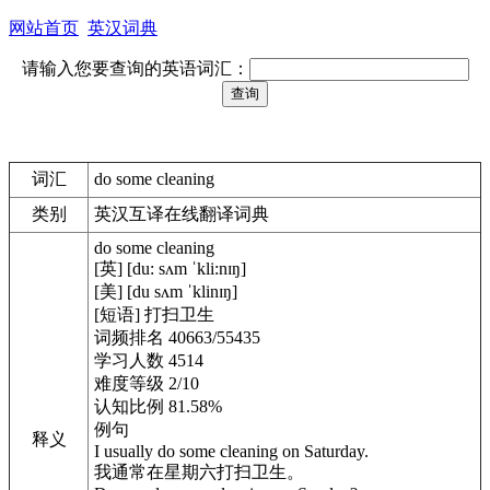
网站首页
英汉词典
请输入您要查询的英语词汇：
词汇
do some cleaning
类别
英汉互译在线翻译词典
do some cleaning
[英] [du: sʌm ˈkli:nɪŋ]
[美] [du sʌm ˈklinɪŋ]
[短语] 打扫卫生
词频排名 40663/55435
学习人数 4514
难度等级 2/10
认知比例 81.58%
例句
释义
I usually do some cleaning on Saturday.
我通常在星期六打扫卫生。