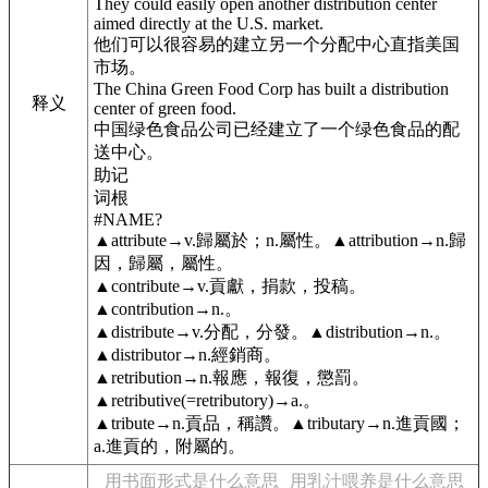
They could easily open another distribution center
aimed directly at the U.S. market.
他们可以很容易的建立另一个分配中心直指美国
市场。
The China Green Food Corp has built a distribution
释义
center of green food.
中国绿色食品公司已经建立了一个绿色食品的配
送中心。
助记
词根
#NAME?
▲attribute→v.歸屬於；n.屬性。▲attribution→n.歸
因，歸屬，屬性。
▲contribute→v.貢獻，捐款，投稿。
▲contribution→n.。
▲distribute→v.分配，分發。▲distribution→n.。
▲distributor→n.經銷商。
▲retribution→n.報應，報復，懲罰。
▲retributive(=retributory)→a.。
▲tribute→n.貢品，稱讚。▲tributary→n.進貢國；
a.進貢的，附屬的。
用书面形式是什么意思
用乳汁喂养是什么意思