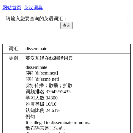
网站首页
英汉词典
请输入您要查询的英语词汇：
词汇
disseminate
类别
英汉互译在线翻译词典
disseminate
[英] [dɪˈsemɪneɪt]
[美] [dɪˈsɛməˌnet]
[动] 传播；散播；扩散
词频排名 37645/55435
学习人数 34300
难度等级 10/10
认知比例 24.61%
例句
It is illegal to disseminate rumours.
散布谣言是非法的。