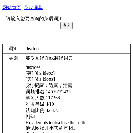
网站首页
英汉词典
请输入您要查询的英语词汇：
词汇
disclose
类别
英汉互译在线翻译词典
disclose
[英] [dɪsˈkləʊz]
[美] [dɪsˈkloʊz]
[动] 揭露；透露；泄露
词频排名 14556/55435
学习人数 117266
难度等级 4/10
认知比例 42.43%
例句
He attempts to disclose the truth.
他试图揭开事实的真相。