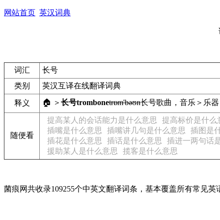
网站首页
英汉词典
词汇
长号
类别
英汉互译在线翻译词典
🏠 ＞
长号
trombone
trɒm'bəʊn
长号
歌曲，音乐＞乐器
释义
提高某人的会话能力是什么意思
提高标价是什么
插嘴是什么意思
插嘴讲几句是什么意思
插图是
随便看
插花是什么意思
插话是什么意思
插进一两句话
援助某人是什么意思
揽客是什么意思
菌痕网共收录109255个中英文翻译词条，基本覆盖所有常