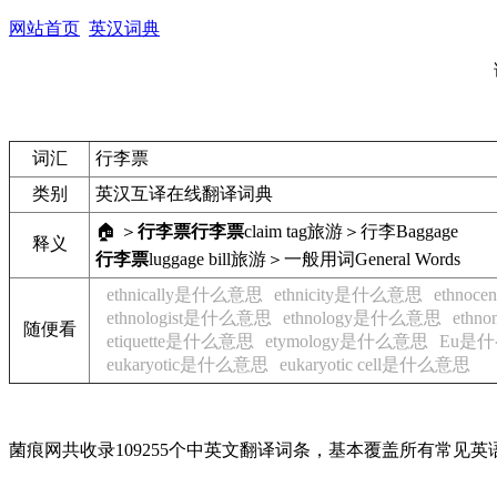
网站首页
英汉词典
词汇
行李票
类别
英汉互译在线翻译词典
🏠 ＞
行李票
行李票
claim tag
旅游＞行李
Baggage
释义
行李票
luggage bill
旅游＞一般用词
General Words
ethnically是什么意思
ethnicity是什么意思
ethnoc
ethnologist是什么意思
ethnology是什么意思
ethn
随便看
etiquette是什么意思
etymology是什么意思
Eu是
eukaryotic是什么意思
eukaryotic cell是什么意思
菌痕网共收录109255个中英文翻译词条，基本覆盖所有常