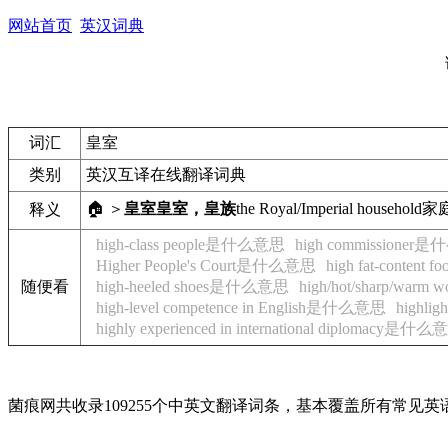
网站首页
英汉词典
词汇
皇室
类别
英汉互译在线翻译词典
🏠 ＞
皇室
皇室，皇族
the Royal/Imperial household
家
释义
high-class people是什么意思
high commissione
Higher People's Court是什么意思
high fat-conte
随便看
high-heeled shoes是什么意思
high/hot/sharp/wa
high-level competence in English是什么意思
highl
highly experienced in international diplomacy是什
菌痕网共收录109255个中英文翻译词条，基本覆盖所有常