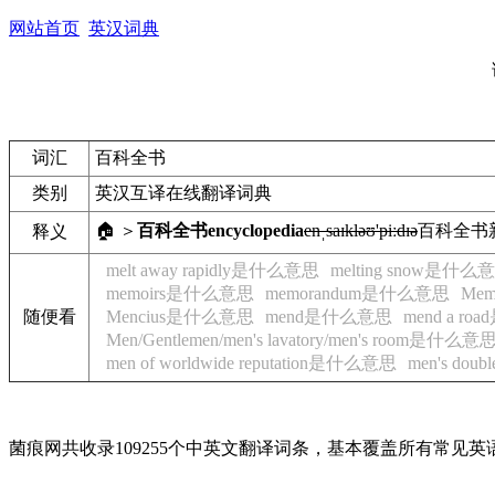
网站首页
英汉词典
词汇
百科全书
类别
英汉互译在线翻译词典
🏠 ＞
百科全书
encyclopedia
enˌsaɪkləʊ'piːdɪə
百科全书
释义
melt away rapidly是什么意思
melting snow是什么
memoirs是什么意思
memorandum是什么意思
Mem
随便看
Mencius是什么意思
mend是什么意思
mend a r
Men/Gentlemen/men's lavatory/men's room是什么意
men of worldwide reputation是什么意思
men's do
菌痕网共收录109255个中英文翻译词条，基本覆盖所有常